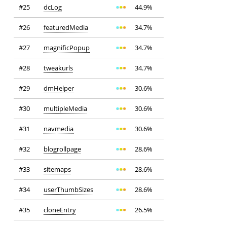
#25
dcLog
44.9%
#26
featuredMedia
34.7%
#27
magnificPopup
34.7%
#28
tweakurls
34.7%
#29
dmHelper
30.6%
#30
multipleMedia
30.6%
#31
navmedia
30.6%
#32
blogrollpage
28.6%
#33
sitemaps
28.6%
#34
userThumbSizes
28.6%
#35
cloneEntry
26.5%