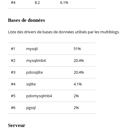
#4
8.2
6.1%
Bases de données
Liste des drivers de bases de données utilisés par les multiblogs.
#1
mysqli
51%
#2
mysqlimb4
20.4%
#3
pdosqlite
20.4%
#4
sqlite
4.1%
#5
pdomysqlmb4
2%
#6
pgsql
2%
Serveur