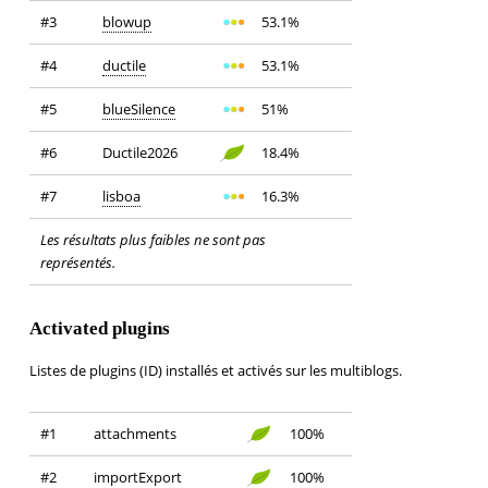
#3
blowup
53.1%
#4
ductile
53.1%
#5
blueSilence
51%
#6
Ductile2026
18.4%
#7
lisboa
16.3%
Les résultats plus faibles ne sont pas
représentés.
Activated plugins
Listes de plugins (ID) installés et activés sur les multiblogs.
#1
attachments
100%
#2
importExport
100%