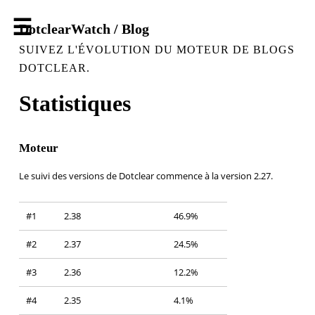
DotclearWatch / Blog
SUIVEZ L'ÉVOLUTION DU MOTEUR DE BLOGS
DOTCLEAR.
Statistiques
Moteur
Le suivi des versions de Dotclear commence à la version 2.27.
#1
2.38
46.9%
#2
2.37
24.5%
#3
2.36
12.2%
#4
2.35
4.1%