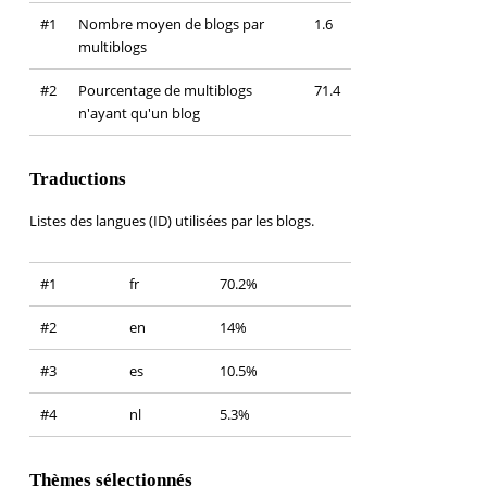
#1
Nombre moyen de blogs par
1.6
multiblogs
#2
Pourcentage de multiblogs
71.4
n'ayant qu'un blog
Traductions
Listes des langues (ID) utilisées par les blogs.
#1
fr
70.2%
#2
en
14%
#3
es
10.5%
#4
nl
5.3%
Thèmes sélectionnés