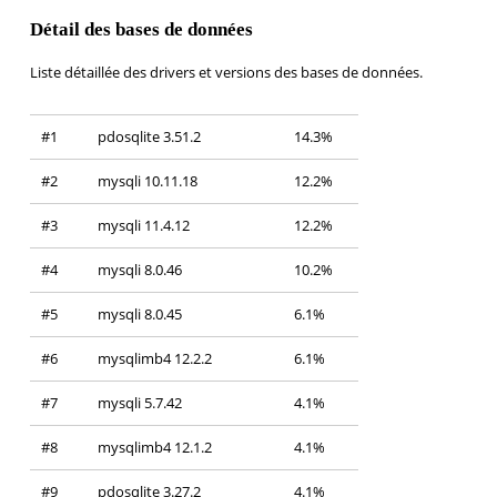
Détail des bases de données
Liste détaillée des drivers et versions des bases de données.
#1
pdosqlite 3.51.2
14.3%
#2
mysqli 10.11.18
12.2%
#3
mysqli 11.4.12
12.2%
#4
mysqli 8.0.46
10.2%
#5
mysqli 8.0.45
6.1%
#6
mysqlimb4 12.2.2
6.1%
#7
mysqli 5.7.42
4.1%
#8
mysqlimb4 12.1.2
4.1%
#9
pdosqlite 3.27.2
4.1%