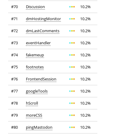
#70
Discussion
10.2%
#71
dmHostingMonitor
10.2%
#72
dmLastComments
10.2%
#73
eventHandler
10.2%
#74
fakemeup
10.2%
#75
footnotes
10.2%
#76
FrontendSession
10.2%
#77
googleTools
10.2%
#78
hScroll
10.2%
#79
moreCSS
10.2%
#80
pingMastodon
10.2%