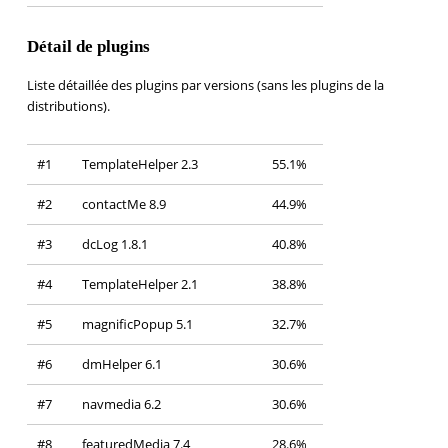
Détail de plugins
Liste détaillée des plugins par versions (sans les plugins de la
distributions).
#1
TemplateHelper 2.3
55.1%
#2
contactMe 8.9
44.9%
#3
dcLog 1.8.1
40.8%
#4
TemplateHelper 2.1
38.8%
#5
magnificPopup 5.1
32.7%
#6
dmHelper 6.1
30.6%
#7
navmedia 6.2
30.6%
#8
featuredMedia 7.4
28.6%