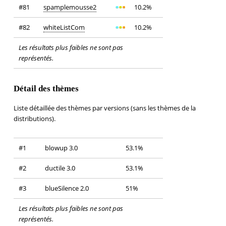
#81
spamplemousse2
10.2%
#82
whiteListCom
10.2%
Les résultats plus faibles ne sont pas
représentés.
Détail des thèmes
Liste détaillée des thèmes par versions (sans les thèmes de la
distributions).
#1
blowup 3.0
53.1%
#2
ductile 3.0
53.1%
#3
blueSilence 2.0
51%
Les résultats plus faibles ne sont pas
représentés.