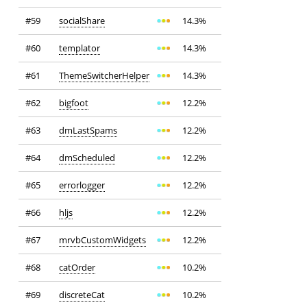
#59
socialShare
14.3%
#60
templator
14.3%
#61
ThemeSwitcherHelper
14.3%
#62
bigfoot
12.2%
#63
dmLastSpams
12.2%
#64
dmScheduled
12.2%
#65
errorlogger
12.2%
#66
hljs
12.2%
#67
mrvbCustomWidgets
12.2%
#68
catOrder
10.2%
#69
discreteCat
10.2%