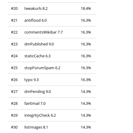
#20
tweakurls 8.2
18.4%
#21
antiflood 6.0
16.3%
#22
commentsWikibar 7.7
16.3%
#23
dmPublished 9.0
16.3%
#24
staticCache 6.3
16.3%
#25
stopForumSpam 6.2
16.3%
#26
typo 9.3
16.3%
#27
dmPending 9.0
14.3%
#28
fairEmail 7.0
14.3%
#29
integrityCheck 6.2
14.3%
#30
listImages 8.1
14.3%