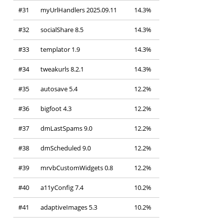
#31
myUrlHandlers 2025.09.11
14.3%
#32
socialShare 8.5
14.3%
#33
templator 1.9
14.3%
#34
tweakurls 8.2.1
14.3%
#35
autosave 5.4
12.2%
#36
bigfoot 4.3
12.2%
#37
dmLastSpams 9.0
12.2%
#38
dmScheduled 9.0
12.2%
#39
mrvbCustomWidgets 0.8
12.2%
#40
a11yConfig 7.4
10.2%
#41
adaptiveImages 5.3
10.2%