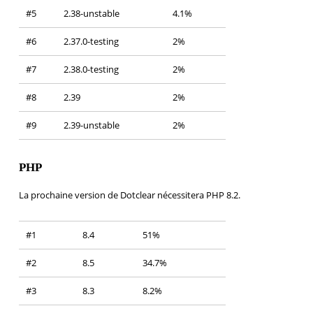
#5
2.38-unstable
4.1%
#6
2.37.0-testing
2%
#7
2.38.0-testing
2%
#8
2.39
2%
#9
2.39-unstable
2%
PHP
La prochaine version de Dotclear nécessitera PHP 8.2.
#1
8.4
51%
#2
8.5
34.7%
#3
8.3
8.2%