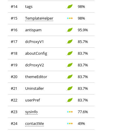
#14
tags
98%
#15
TemplateHelper
98%
#16
antispam
95.9%
#17
dcProxyV1
85.7%
#18
aboutConfig
83.7%
#19
dcProxyV2
83.7%
#20
themeEditor
83.7%
#21
Uninstaller
83.7%
#22
userPref
83.7%
#23
sysInfo
77.6%
#24
contactMe
49%