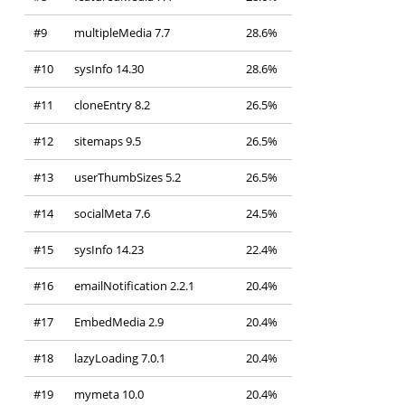
#9
multipleMedia 7.7
28.6%
#10
sysInfo 14.30
28.6%
#11
cloneEntry 8.2
26.5%
#12
sitemaps 9.5
26.5%
#13
userThumbSizes 5.2
26.5%
#14
socialMeta 7.6
24.5%
#15
sysInfo 14.23
22.4%
#16
emailNotification 2.2.1
20.4%
#17
EmbedMedia 2.9
20.4%
#18
lazyLoading 7.0.1
20.4%
#19
mymeta 10.0
20.4%