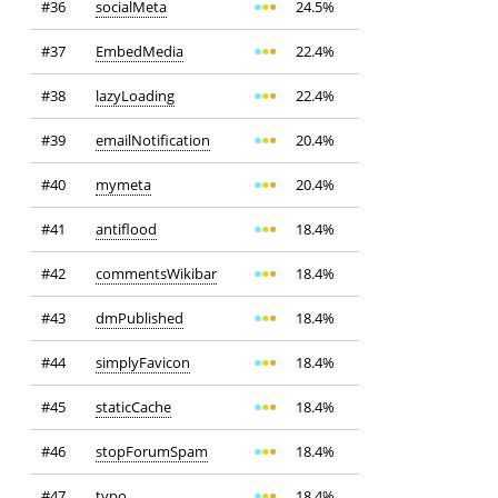
#36
socialMeta
24.5%
#37
EmbedMedia
22.4%
#38
lazyLoading
22.4%
#39
emailNotification
20.4%
#40
mymeta
20.4%
#41
antiflood
18.4%
#42
commentsWikibar
18.4%
#43
dmPublished
18.4%
#44
simplyFavicon
18.4%
#45
staticCache
18.4%
#46
stopForumSpam
18.4%
#47
typo
18.4%