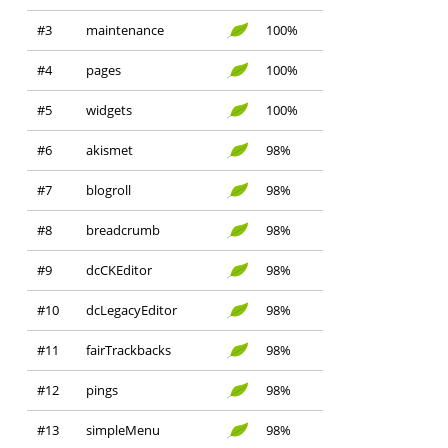
#3
maintenance
100%
#4
pages
100%
#5
widgets
100%
#6
akismet
98%
#7
blogroll
98%
#8
breadcrumb
98%
#9
dcCKEditor
98%
#10
dcLegacyEditor
98%
#11
fairTrackbacks
98%
#12
pings
98%
#13
simpleMenu
98%