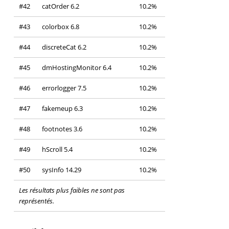
#42
catOrder 6.2
10.2%
#43
colorbox 6.8
10.2%
#44
discreteCat 6.2
10.2%
#45
dmHostingMonitor 6.4
10.2%
#46
errorlogger 7.5
10.2%
#47
fakemeup 6.3
10.2%
#48
footnotes 3.6
10.2%
#49
hScroll 5.4
10.2%
#50
sysInfo 14.29
10.2%
Les résultats plus faibles ne sont pas
représentés.