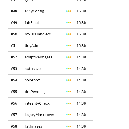
#48
a11yConfig
16.3%
#49
fairEmail
16.3%
#50
myUrlHandlers
16.3%
#51
tidyAdmin
16.3%
#52
adaptiveImages
14.3%
#53
autosave
14.3%
#54
colorbox
14.3%
#55
dmPending
14.3%
#56
integrityCheck
14.3%
#57
legacyMarkdown
14.3%
#58
listImages
14.3%